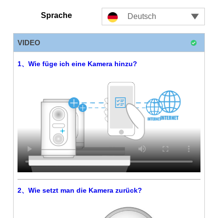





Sprache

Deutsch
ATIPCAM-android
ATIPCAM隐私政策
ATIPCAM隐私政策-EN
ATIPCAM隐私政策-DE
ATIPCAM服务协议
VIDEO
1、Wie füge ich eine Kamera hinzu?
2、Wie setzt man die Kamera zurück?